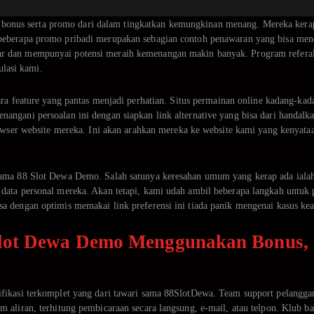
onus serta promo dari dalam tingkatkan kemungkinan menang. Mereka kera
n beberapa promo pribadi merupakan sebagian contoh penawaran yang bisa m
r dan mempunyai potensi meraih kemenangan makin banyak. Program referal a
lasi kami.
ara feature yang pantas menjadi perhatian. Situs permainan online kadang-kada
ngani persoalan ini dengan siapkan link alternative yang bisa dari handalkan.
i browser website mereka. Ini akan arahkan mereka ke website kami yang ke
tama 88 Slot Dewa Demo. Salah satunya keresahan umum yang kerap ada ialah
data personal mereka. Akan tetapi, kami udah ambil beberapa langkah untuk pa
sa dengan optimis memakai link preferensi ini tiada panik mengenai kasus ke
lot Dewa Demo Menggunakan Bonus, 
ifikasi terkomplet yang dari tawari sama 88SlotDewa. Team support pelangg
m aliran, terhitung pembicaraan secara langsung, e-mail, atau telpon. Klub b