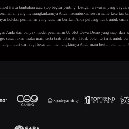
ambil kartu tambahan atau stop begitu penting. Dengan wawasan yang bagus,
permainan yang memungkinkannya Anda memutuskan sesuai sama ketertarikan 
 punyai koleksi permainan yang luas. Ini berikan Anda peluang tidak untuk c
an Anda dari banyak model permainan 88 Slot Dewa Demo yang siap. dari s
get sesaat akan mulai main serta taati batas itu. Tidak boleh tertarik untu
enghindari dari rugi besar dan memungkinnya Anda main bertambah lama. An