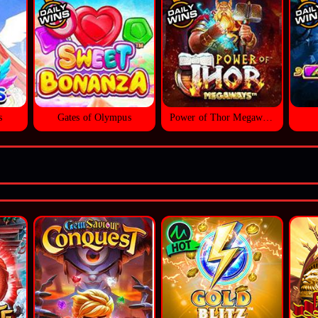
s
Gates of Olympus
Power of Thor Megaways