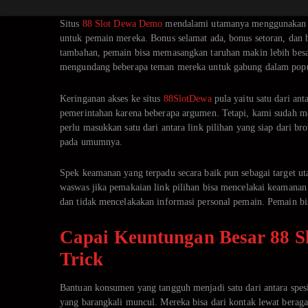
Situs
88 Slot Dewa Demo
mendalami utamanya menggunakan b
untuk pemain mereka. Bonus selamat ada, bonus setoran, da
tambahan, pemain bisa memasangkan taruhan makin lebih besa
mengundang beberapa teman mereka untuk gabung dalam popu
Keringanan akses ke situs
88SlotDewa
pula yaitu satu dari ant
pemerintahan karena beberapa argumen. Tetapi, kami sudah mena
perlu masukkan satu dari antara link pilihan yang siap dar
pada umumnya.
Spek keamanan yang terpadu secara baik pun sebagai target u
waswas jika pemakaian link pilihan bisa mencelakai keamanan 
dan tidak mencelakakan informasi personal pemain. Pemain bi
Capai Keuntungan Besar 88 S
Trick
Bantuan konsumen yang tangguh menjadi satu dari antara spes
yang barangkali muncul. Mereka bisa dari kontak lewat beraga