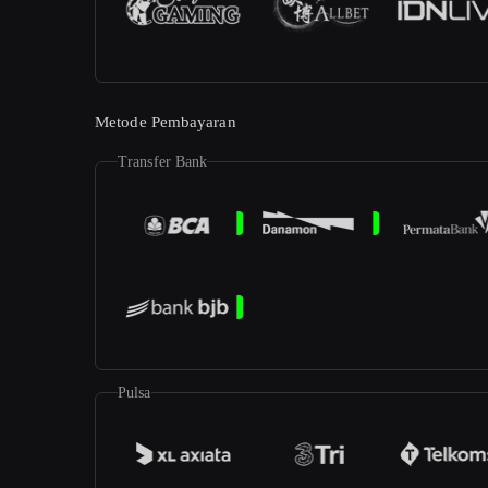
Metode Pembayaran
Transfer Bank
Pulsa