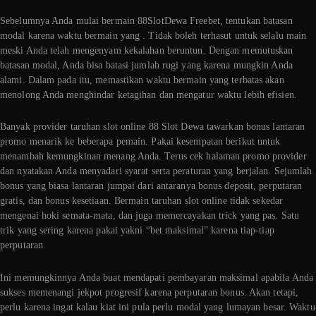
Sebelumnya Anda mulai bermain 88SlotDewa Freebet, tentukan batasan
modal karena waktu bermain yang . Tidak boleh terhasut untuk selalu main
meski Anda telah mengenyam kekalahan beruntun. Dengan memutuskan
batasan modal, Anda bisa batasi jumlah rugi yang karena mungkin Anda
alami. Dalam pada itu, memastikan waktu bermain yang terbatas akan
menolong Anda menghindar ketagihan dan mengatur waktu lebih efisien.
Banyak provider taruhan slot online 88 Slot Dewa tawarkan bonus lantaran
promo menarik ke beberapa pemain. Pakai kesempatan berikut untuk
menambah kemungkinan menang Anda. Terus cek halaman promo provider
dan nyatakan Anda menyadari syarat serta peraturan yang berjalan. Sejumlah
bonus yang biasa lantaran jumpai dari antaranya bonus deposit, perputaran
gratis, dan bonus kesetiaan. Bermain taruhan slot online tidak sekedar
mengenai hoki semata-mata, dan juga memercayakan trick yang pas. Satu
trik yang sering karena pakai yakni “bet maksimal” karena tiap-tiap
perputaran.
Ini memungkinnya Anda buat mendapati pembayaran maksimal apabila Anda
sukses memenangi jekpot progresif karena perputaran bonus. Akan tetapi,
perlu karena ingat kalau kiat ini pula perlu modal yang lumayan besar. Waktu