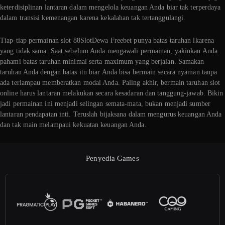
keterdisiplinan lantaran dalam mengelola keuangan Anda biar tak terperdaya
dalam transisi kemenangan karena kekalahan tak tertanggulangi.
Tiap-tiap permainan slot 88SlotDewa Freebet punya batas taruhan lkarena
yang tidak sama. Saat sebelum Anda mengawali permainan, yakinkan Anda
pahami batas taruhan minimal serta maximum yang berjalan. Samakan
taruhan Anda dengan batas itu biar Anda bisa bermain secara nyaman tanpa
ada terlampau memberatkan modal Anda. Paling akhir, bermain taruhan slot
online harus lantaran melakukan secara kesadaran dan tanggung-jawab. Bikin
jadi permainan ini menjadi selingan semata-mata, bukan menjadi sumber
lantaran pendapatan inti. Teruslah bijaksana dalam mengurus keuangan Anda
dan tak main melampaui kekuatan keuangan Anda.
Penyedia Games