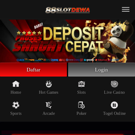
Beranda
Slot Online
Live Casino
Sportsbook
Arcade
Togel Online
Daftar
Login
Poker
Whatsapp
Home
Hot Games
Slots
Live Casino
Telegram
Sports
Arcade
Poker
Togel Online
Livechat