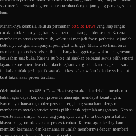
saat mereka tersambung tempatnya taruhan dengan jam yang panjang sama
kami.
Menariknya kembali, seluruh permainan
88 Slot Dewa
yang siap sangat
cocok untuk kamu yang baru saja memulai atau gambler senior. Karena
memberinya servis servis pilih, waktu ini menjadi focus perhatian sejumlah
bettornya dengan mempunyai peringkat tertinggi. Maka, web kami terus
memberinya servis servis pilih buat banyak anggotanya waktu mengenyam
kesusahan saat buka. Karena itu blog ini siapkan pelbagai servis pilih seperti
layanan konsumen, live chat, dan telegram yang udah kami siapkan. Karena
itu kalian tidak perlu panik saat alami kesusahan waktu buka ke web kami
buat laksanakan proses taruhan.
Oleh maka itu situs 88SlotDewa Hoki segera akan handel dan membantu
kalian agar dapat kerjakan proses taruhan agar mendapat keuntungan.
Karenanya, banyak gambler penyuka tergabung sama kami dengan
memberinya mereka service servis pilih untuk sejumlah anggotanya. Karena
website kami simpan wewenang yang syah yang tentu tidak perlu kalian
khawatir lagi untuk jalankan proses taruhan. Karena, agen betting kami
memikul keamanan dan keamanan sejumlah membernya dengan memberi
servis servis pilih yang bisa mereka coba.