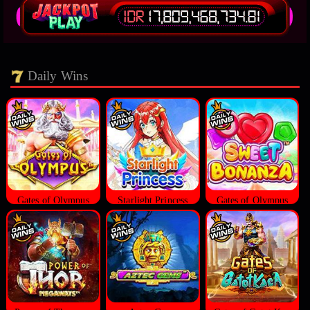
Daily Wins
Gates of Olympus
Starlight Princess
Gates of Olympus