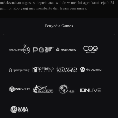
melaksanakan negosiasi deposit atau withdraw melalui agen kami sejauh 24
jam non stop yang mau membantu dan layani pemainnya.
Penyedia Games