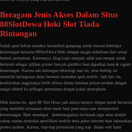
Beragam Jenis Akses Dalam Situs
88SlotDewa Hoki Slot Tiada
Rintangan
Sudah pasti kalian semakin bertambah gampang untuk merasa beberapa
keuntungan bersama 88SlotDewa Hoki dengan sangat sederhana dari setiap
bentuk permainan. Karenanya, blog kami menjadi salah satu tempat untuk
bertaruh sebagai pilihan primer banyak gambler buat dapatkan banyak ragam
keuntungan. Karena ada dukungan tehnologi saat ini, situs betting ini
memiliki keringanan akses bermain memakai spek mobile. Jadi dari itu,
keseluruhan anggotanya lebih efisien dalam lakukan proses taruhan dengan
sangat efektif ke pelbagai permainan dengan pakai smartphone.
Oleh karena itu, agen 88 Slot Dewa jadi antara lainnya tempat untuk bertaruh
yang memiliki keluasaan akses main buat pesertanya saat memperoleh
kemenangan. Buat mendapat kemenangannya termasuk juga amat mudah
cukup cuman memakai spesifikasi mobile serta paket internet buat laksanakan
proses taruhan. Karena, tiap-tiap permainan yang siap dalam web kami